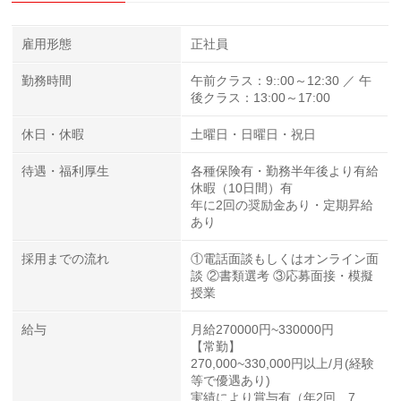
雇用形態
正社員
勤務時間
午前クラス：9::00～12:30 ／ 午
後クラス：13:00～17:00
休日・休暇
土曜日・日曜日・祝日
待遇・福利厚生
各種保険有・勤務半年後より有給
休暇（10日間）有
年に2回の奨励金あり・定期昇給
あり
採用までの流れ
①電話面談もしくはオンライン面
談 ②書類選考 ③応募面接・模擬
授業
給与
月給270000円~330000円
【常勤】
270,000~330,000円以上/月(経験
等で優遇あり)
実績により賞与有（年2回、7