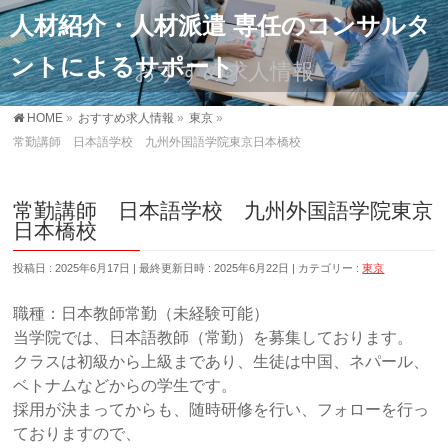
人材紹介・人材派遣 専任のコンサルタ
ントによるサポート
おすすめ求人情報
HOME
»
おすすめ求人情報
»
東京
»
常勤講師 日本語学校 九州外国語学院東京日本橋校
常勤講師 日本語学校 九州外国語学院東京
日本橋校
投稿日 : 2025年6月17日
最終更新日時 : 2025年6月22日
カテゴリー :
東京
職種：日本教師常勤（未経験可能）
当学院では、日本語教師（常勤）を募集しております。
クラスは初級から上級まであり、生徒は中国、ネパール、
ベトナムなどからの学生です。
採用が決まってからも、随時研修を行い、フォローを行っ
ておりますので、