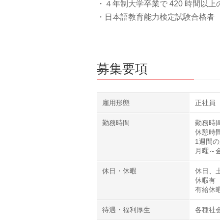
・４年制大学卒業で 420 時間以
・日本語教育能力検定試験合格者
募集要項
雇用形態
正社員
勤務時間
勤務時間：
休憩時
1週間
月曜～
休日・休暇
休日、
休暇有
有給休
待遇・福利厚生
各種社