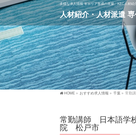
多様な求人情報 キャリア形成の支援。KEC人材
人材紹介・人材派遣 
HOME
»
おすすめ求人情報
»
千葉
»
常勤講
常勤講師 日本語学
院 松戸市