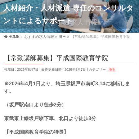
人材紹介・人材派遣 専任のコンサルタ
ントによるサポート
おすすめ求人情報
HOME
»
おすすめ求人情報
»
埼玉
»
【常勤講師募集】平成国際教育学院
【常勤講師募集】平成国際教育学院
投稿日 : 2026年6月7日
最終更新日時 : 2026年8月7日
カテゴリー :
埼玉
※
2026
年
4
月
1
日より、埼玉県坂戸市南町
3-14
に移転しま
す。
（坂戸駅南口より徒歩
2
分）
東武東上線坂戸駅下車、北口より徒歩
3
分
【平成国際教育学院の特長】