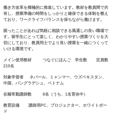
働き方改革を積極的に推進しています。教材を教員間で共
有し、授業準備の時間をしっかりと確保できる体制を整え
ており、ワークライフバランスを保ちながら働けます。
困ったことがあれば気軽に相談できる風通しの良い職場で
す。留学生にとって楽しく、わかりやすい授業づくりを大
切にしており、教員同士でより良い授業を一緒につくって
いける環境です。
メイン使用教材
つなぐにほんご 学生数
定員数
210
名
対象学習者
ネパール、ミャンマー、ウズベキスタン、
中国、バングラデシュ、ベトナム
在籍常勤講師数
8
名（うち、
1
名育休中）
教育設備
講師用
PC
、プロジェクター、ホワイトボー
ド