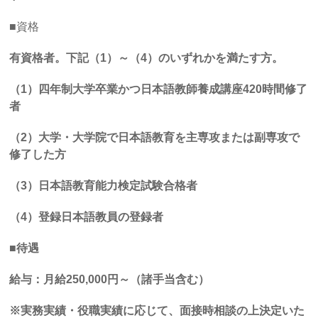
■資格
有資格者。下記（
1
）～（
4
）のいずれかを満たす方。
（
1
）四年制大学卒業かつ日本語教師養成講座
420
時間修了
者
（
2
）大学・大学院で日本語教育を主専攻または副専攻で
修了した方
（
3
）日本語教育能力検定試験合格者
（
4
）登録日本語教員の登録者
■
待遇
給与：月給
250,000
円～（諸手当含む）
※実務実績・役職実績に応じて、面接時相談の上決定いた