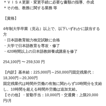
＊ＶＩＳＡ更新・変更手続に必要な書類の指導、作成
＊その他、教務に関する業務
等
【資格】
4
年制大学卒業（見込）以上で、以下いずれかに該当する
方
・日本語教育能力検定試験に合格
・大学で日本語教育を専攻・修了
・
420
時間以上の日本語教師養成講座を修了
254,100
円
〜
259,530
円
【内訳】基本給：
225,000
円～
250,000
円固定残業代：
18,300
円～
20,300
円
固定残業代は時間外労働の有無に関わらず
10
時間分を支給
し、
10
時間を超える時間外労働は追加支給。
【その他】・皆勤手当：
10,000
円・交通費：上限
20,000
円
/
月