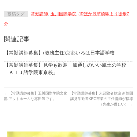
投稿タグ
常勤講師
,
玉川国際学院
,
JRほか浅草橋駅より徒歩7
分
関連記事
【常勤講師募集】(教務主任)京都いろは日本語学校
【常勤講師募集】見学も歓迎！風通しのいい風土の学校
「ＫＩＪ語学院東京校」
←
【常勤講師募集】玉川国際学院文化
【常勤講師募集】未経験者歓迎 新館開
部 アットホームな雰囲気です。
講見学歓迎KEC卒業の主任講師が指導
（先生が優しい）
→