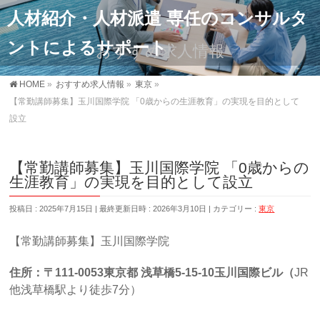
人材紹介・人材派遣 専任のコンサルタ
ントによるサポート
おすすめ求人情報
HOME
»
おすすめ求人情報
»
東京
»
【常勤講師募集】玉川国際学院 「0歳からの生涯教育」の実現を目的として
設立
【常勤講師募集】玉川国際学院 「0歳からの
生涯教育」の実現を目的として設立
投稿日 : 2025年7月15日
最終更新日時 : 2026年3月10日
カテゴリー :
東京
【常勤講師募集】玉川国際学院
住所：
〒
111-0053
東京都
浅草橋
5-15-10
玉川国際ビル（
JR
他浅草橋駅より徒歩7分）