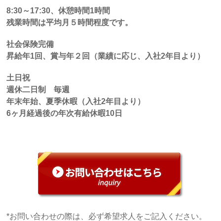
8:30
～
17:30
、休憩時間
1
時間
残業時間は平均月５時間程度です。
社会保険完備
昇給年
1
回、賞与年２回（業績に応じ、入社
2
年目より）
土日祝
週休二日制 毎週
年末年始、夏季休暇（入社
2
年目より）
6
ヶ月経過後の年次有給休暇
10
日
*お問い合わせの際は、必ず希望求人をご記入ください。