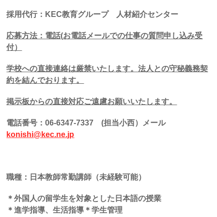
採用代行：
KEC
教育グループ 人材紹介センター
応募方法：電話
(
お電話メールでの仕事の質問申し込み受
付）
学校への直接連絡は厳禁いたします。法人との守秘義務契
約を結んでおります。
掲示板からの直接対応ご遠慮お願いいたします。
電話番号：
06-6347-7337
(
担当小西）メール
konishi@kec.ne.jp
職種：日本教師常勤講師（未経験可能）
＊外国人の留学生を対象とした日本語の授業
＊進学指導、生活指導＊学生管理