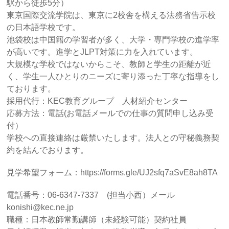
駅から徒歩5分）
東京国際交流学院は、東京に2校舎を構える法務省告示校
の日本語学校です。
池袋校は中国籍の学習者が多く、大学・専門学校の進学率
が高いです。進学とJLPT対策に力を入れています。
大規模な学校ではないからこそ、教師と学生の距離が近
く、学生一人ひとりのニーズに寄り添った丁寧な指導をし
ております。
採用代行：KEC教育グループ 人材紹介センター
応募方法：電話(お電話メールでの仕事の質問申し込み受
付）
学校への直接連絡は厳禁いたします。法人との守秘義務契
約を結んでおります。
見学希望フォーム：https://forms.gle/UJ2sfq7aSvE8ah8TA
電話番号：06-6347-7337 (担当小西）メール
konishi@kec.ne.jp
職種：日本教師常勤講師（未経験可能）契約社員