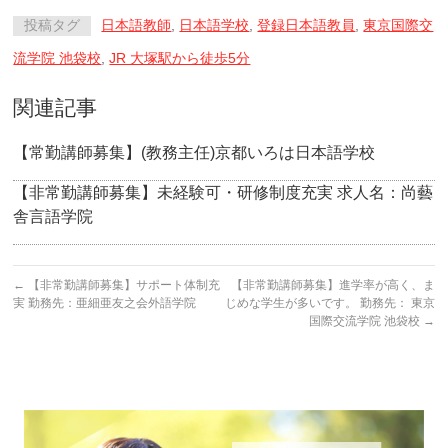
投稿タグ
日本語教師
,
日本語学校
,
登録日本語教員
,
東京国際交
流学院 池袋校
,
JR 大塚駅から徒歩5分
関連記事
【常勤講師募集】(教務主任)京都いろは日本語学校
【非常勤講師募集】未経験可・研修制度充実 求人名：尚藝
舎言語学院
←
【非常勤講師募集】サポート体制充
【非常勤講師募集】進学率が高く、ま
実 勤務先：亜細亜友之会外語学院
じめな学生が多いです。 勤務先： 東京
国際交流学院 池袋校
→