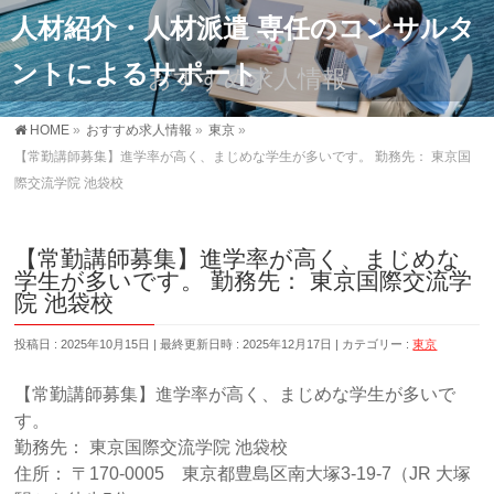
人材紹介・人材派遣 専任のコンサルタ
ントによるサポート
おすすめ求人情報
HOME
»
おすすめ求人情報
»
東京
»
【常勤講師募集】進学率が高く、まじめな学生が多いです。 勤務先： 東京国
際交流学院 池袋校
【常勤講師募集】進学率が高く、まじめな
学生が多いです。 勤務先： 東京国際交流学
院 池袋校
投稿日 : 2025年10月15日
最終更新日時 : 2025年12月17日
カテゴリー :
東京
【常勤講師募集】進学率が高く、まじめな学生が多いで
す。
勤務先： 東京国際交流学院 池袋校
住所： 〒170-0005 東京都豊島区南大塚3-19-7（JR 大塚