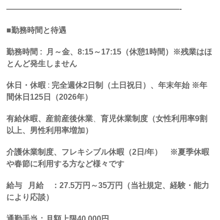
——————————————————————-
■勤務時間と待遇
勤務時間 : 月～金、8:15～17:15（休憩1時間）※残業はほ
とんど発生しません
休日・休暇
:
完全週休2日制（土日祝日）、年末年始
※年
間休日125日（2026年）
有給休暇、産前産後休業
、
育児休業制度（女性利用率9割
以上、男性利用率増加）
介護休業制度、フレキシブル休暇（
2
日
/
年） ※夏季休暇
や春節に利用する方など様々です
給与
月給
：
27.5
万円～
35
万円（当社規定、経験・能力
により応談）
通勤手当：月額上限
40,000
円