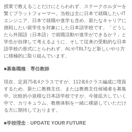
授業で教えることだけにとらわれず、ステークホルダーを
繋ぐプラットフォーマー。当校は主に日本で就職したいIT
エンジニア、日本で就職や進学も含め、新たなキャリアに
挑戦したい留学生を対象にした日本語学校です。「どうし
たら外国語（日本語）で就職活動や進学ができるか？」と
学生が自律して考えるように、そして従来の受動的な日本
語学校の形式にとらわれず、ALやTBLTなど新しいやり方
に積極的に取り組んでいます。
■募集職種
：
専任教師
現在、定員75名4クラスですが、112名6クラス編成に増員
するため、新たに教務主任、または教務主任候補者を募集
中。比較的小規模な日本語学校ですが、今後拡大していく
中で、カリキュラム、教務体制を一緒に構築していただけ
る方に期待しております。
■学校理念
：
UPDATE YOUR FUTURE