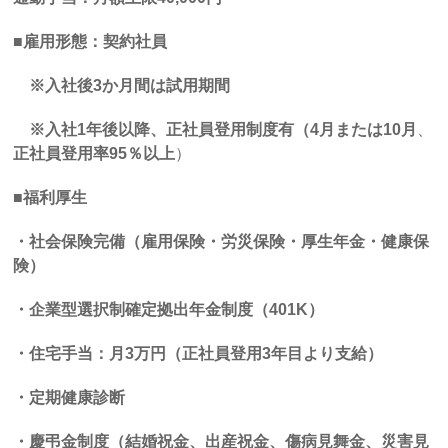
■雇用形態：契約社員
※入社後
3
か月間は試用期間
※入社1年後以降、正社員登用制度有（4月または10月
、
正社員登用率95％以上
）
■
福利厚生
・社会保険完備（雇用保険・労災保険・厚生年金・健康保
険）
・企業型選択制確定拠出年金制度（
401K
）
・住宅手当：月
3
万円（正社員登用
3
年目より支給）
・定期健康診断
・慶弔金制度（結婚祝金、出産祝金、傷病見舞金、災害見