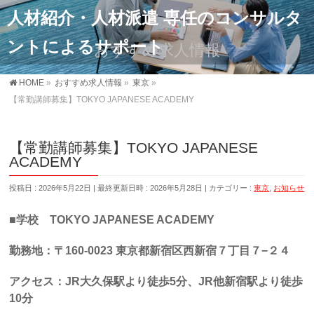
人材紹介・人材派遣 専任のコンサルタ
ントによるサポート
おすすめ求人情報
HOME
»
おすすめ求人情報
»
東京
»
【常勤講師募集】TOKYO JAPANESE ACADEMY
【常勤講師募集】TOKYO JAPANESE
ACADEMY
投稿日 : 2026年5月22日
最終更新日時 : 2026年5月28日
カテゴリー :
東京
,
お知らせ
■学校 TOKYO JAPANESE ACADEMY
勤務地：〒160-0023 東京都新宿区西新宿７丁目７−２４
アクセス：JR大久保駅より徒歩5分、JR他新宿駅より徒歩
10分