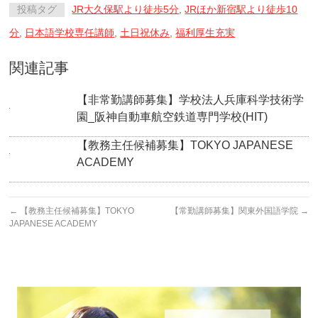
投稿タグ
JR大久保駅より徒歩5分
,
JRほか新宿駅より徒歩10
分
,
日本語学校専任講師
,
土日祝休み
,
福利厚生充実
関連記事
【非常勤講師募集】学校法人兵庫科学技術学
園_阪神自動車航空鉄道専門学校(HIT)
【教務主任候補募集】TOKYO JAPANESE
ACADEMY
←
【教務主任候補募集】TOKYO
【常勤講師募集】関東外国語学院
→
JAPANESE ACADEMY