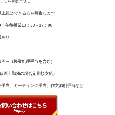
B
、
C
を満たす方。
以上担当できる方を募集します
0
／午後授業
13
：
30
～
17
：
00
暇あり
0
円～（授業処理手当を含む）
日以上勤務の場合定期額支給）
任手当、ミーティング手当、作文添削手当など