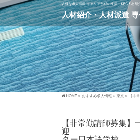
多様な求人情報 キャリア形成の支援。KEC人材
人材紹介・人材派遣 
HOME
»
おすすめ求人情報
»
東京
»
【非
【非常勤講師募集】
迎 江戸
ター日本語学校