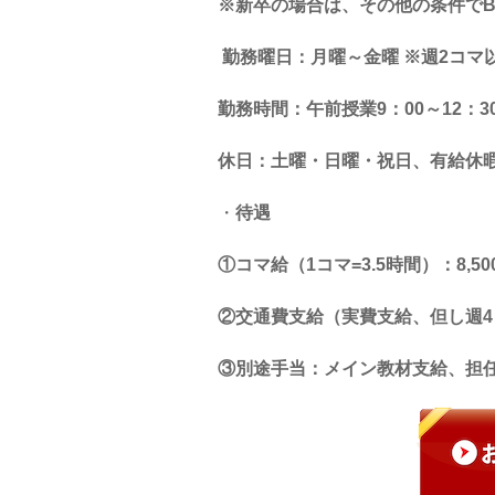
※新卒の場合は、その他の条件で
勤務曜日：月曜～金曜 ※週2コマ
勤務時間：午前授業
9
：
00
～
12
：
3
休日：土曜・日曜・祝日、有給休
・
待遇
①コマ給（
1
コマ
=3.5
時間）：
8,50
②交通費支給（実費支給、但し週
4
③別途手当：メイン教材支給、担