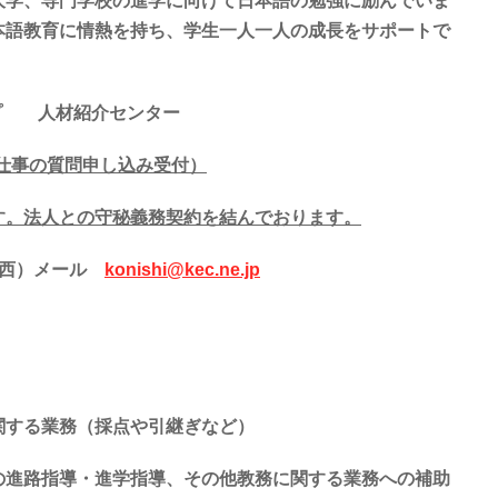
大学、専門学校の進学に向けて日本語の勉強に励んでいま
本語教育に情熱を持ち、学生一人一人の成長をサポートで
プ 人材紹介センター
仕事の質問申し込み受付）
す。法人との守秘義務契約を結んでおります。
小西）メール
konishi@kec.ne.jp
関する業務（採点や引継ぎなど）
の進路指導・進学指導、その他教務に関する業務への補助