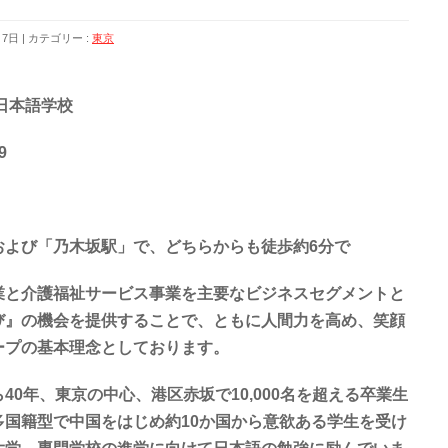
月7日
カテゴリー :
東京
日本語学校
9
および「乃木坂駅」で、どちらからも徒歩約
6
分で
業と介護福祉サービス事業を主要なビジネスセグメントと
び』の機会を提供することで、ともに人間力を高め、笑顔
ープの基本理念としております。
ら
40
年、東京の中心、港区赤坂で
10,000
名を超える卒業生
多国籍型で中国をはじめ約
10
か国から意欲ある学生を受け