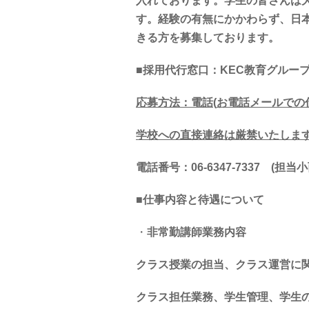
入れております。学生の皆さんは
す。経験の有無にかかわらず、日
きる方を募集しております。
■
採用代行窓口：
KEC
教育グルー
応募方法：電話
(
お電話メールでの
学校への直接連絡は厳禁いたしま
電話番号：
06-6347-7337
(
担当
■仕事内容と待遇について
・
非常勤講師業務内容
クラス授業の担当、クラス運営に
クラス担任業務、学生管理、学生