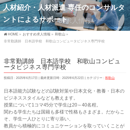
人材紹介・人材派遣 専任のコンサルタ
ントによるサポート
おすすめ求人情報
HOME
»
おすすめ求人情報
»
和歌山
»
非常勤講師 日本語学校 和歌山コンピュータビジネス専門学校
非常勤講師 日本語学校 和歌山コンピュ
ータビジネス専門学校
投稿日 : 2025年6月17日
最終更新日時 : 2025年6月22日
カテゴリー :
和歌山
日本語能力試験などの試験対策や日本文化・教養・日本の
ビジネススタイルなども教えます。
授業について1コマ45分で学生は20～40名程。
関わる学生たちは国籍も多様で性格もさまざま。だからこ
そ、学生一人ひとりに寄り添い、
教員から積極的にコミュニケーションを取っていくことが