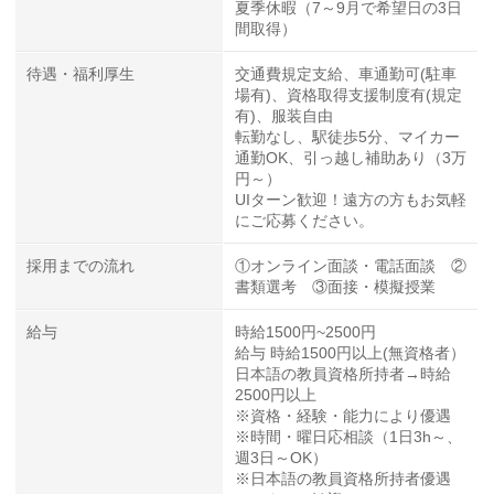
夏季休暇（7～9月で希望日の3日
間取得）
待遇・福利厚生
交通費規定支給、車通勤可(駐車
場有)、資格取得支援制度有(規定
有)、服装自由
転勤なし、駅徒歩5分、マイカー
通勤OK、引っ越し補助あり（3万
円～）
UIターン歓迎！遠方の方もお気軽
にご応募ください。
採用までの流れ
①オンライン面談・電話面談 ②
書類選考 ③面接・模擬授業
給与
時給1500円~2500円
給与 時給1500円以上(無資格者）
日本語の教員資格所持者→時給
2500円以上
※資格・経験・能力により優遇
※時間・曜日応相談（1日3h～、
週3日～OK）
※日本語の教員資格所持者優遇