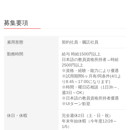
募集要項
雇用形態
契約社員・嘱託社員
勤務時間
給与 時給1500円以上
日本語の教員資格所持者→時給
2500円以上
※資格・経験・能力により優遇
※試用期間6ヶ月有/同条件(4/1よ
り8:45～17:00になります)
※時間・曜日応相談（1日3h～、
週3日～OK）
※日本語の教員資格所持者優遇
※UIターン歓迎
休日・休暇
完全週休2日（土・日・祝）
年末年始休暇（今年度12/28～
1/5）