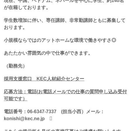
現在、中国、ベトナム、ネパールを中心に学生、約
140
名
が在籍しております。
学生数増加に伴い、専任講師、非常勤講師ともに募集して
おります。
小規模ならではのアットホームな環境で働きやすさ◎
あたたかい雰囲気の中で仕事ができます。
（勤務先）
採用支援窓口
KEC
人材紹介センター
応募方法：電話
(
お電話メールでの仕事の質問申し込み受付
可能です）
電話番号：
06-6347-7337
(
担当小西）メール：
konishi@kec.ne.jp
