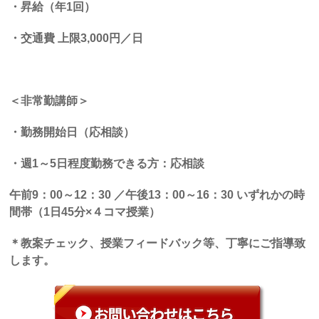
・昇給（年
1
回）
・交通費
上限
3,000
円／日
＜非常勤講師＞
・勤務開始日（応相談）
・週
1
～
5
日程度勤務できる方：応相談
午前
9
：
00
～
12
：
30
／午後
13
：
00
～
16
：
30
いずれかの時
間帯（
1
日
45
分×４コマ授業）
＊教案チェック、授業フィードバック等、丁寧にご指導致
します。