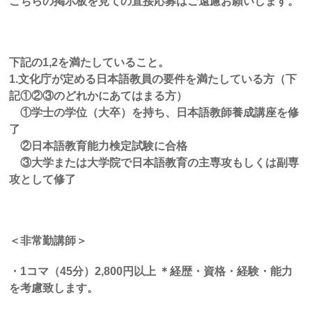
こちらの掲示板を見ての直接応募はご遠慮お願いします。
下記の
1,2
を満たしていること。
1.
文化庁が定める日本語教員の要件を満たしている方（下
記①②③のどれかにあてはまる方）
①学士の学位（大卒）を持ち、日本語教師養成講座を修
了
②日本語教育能力検定試験に合格
③大学または大学院で日本語教育の主専攻もしくは副専
攻として修了
＜非常勤講師＞
・
1
コマ（
45
分）
2,800
円以上
＊経歴・資格・経験・能力
を考慮致します。