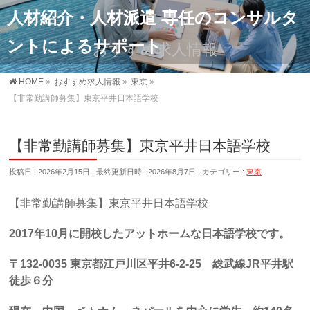
人材紹介・人材派遣 専任のコンサルタ
ントによるサポート
おすすめ求人情報
HOME
»
おすすめ求人情報
»
東京
»
【非常勤講師募集】東京平井日本語学校
【非常勤講師募集】東京平井日本語学校
投稿日 : 2026年2月15日
最終更新日時 : 2026年8月7日
カテゴリー :
東京
【非常勤講師募集】東京平井日本語学校
2017
年
10
月に開校したアットホームな日本語学校です。
〒
132-0035
東京都江戸川区平井
6-2-25
総武線
JR
平井駅
徒歩６分