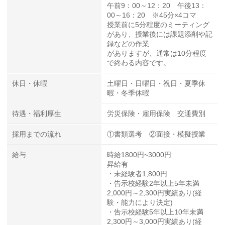
午前9：00～12：20 午後13：
00～16：20 ※45分×4コマ
授業前に5分程度のミーティング
があり、授業後には課題添削や記
録などの作業
がありますが、通常は10分程度
で終わる内容です。
休日・休暇
土曜日・日曜日・祝日・夏季休
暇・冬季休暇
待遇・福利厚生
労災保険・雇用保険 交通費別
採用までの流れ
①書類選考 ②面接・模擬授業
給与
時給1800円~3000円
昇給有
・未経験者1,800円
・告示校経験2年以上5年未満
2,000円～2,300円実績あり(経
験・能力により決定)
・告示校経験5年以上10年未満
2,300円～3,000円実績あり(経