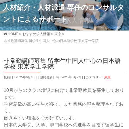
人材紹介・人材派遣 専任のコンサルタ
ントによるサポート
おすすめ求人情報
HOME
»
おすすめ求人情報
»
東京
»
非常勤講師募集 留学生中国人中心の日本語学校 東京学士学院
非常勤講師募集 留学生中国人中心の日本語
学校 東京学士学院
投稿日 : 2025年6月18日
最終更新日時 : 2025年6月22日
カテゴリー :
東京
10月からのクラス増設に向けて非常勤教員を募集しており
ます。
学習意欲の高い学生が多く、また業務内容も整理されてお
り、
働きやすい環境を心がけています。
日本の大学院、大学、専門学校への進学を目指す留学生に