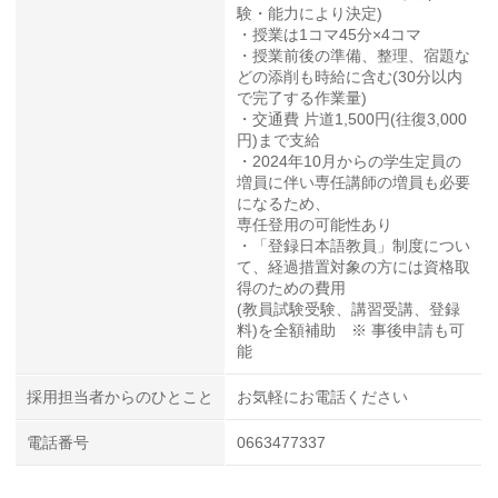
験・能力により決定)
・授業は1コマ45分×4コマ
・授業前後の準備、整理、宿題な
どの添削も時給に含む(30分以内
で完了する作業量)
・交通費 片道1,500円(往復3,000
円)まで支給
・2024年10月からの学生定員の
増員に伴い専任講師の増員も必要
になるため、
専任登用の可能性あり
・「登録日本語教員」制度につい
て、経過措置対象の方には資格取
得のための費用
(教員試験受験、講習受講、登録
料)を全額補助 ※ 事後申請も可
能
採用担当者からのひとこと
お気軽にお電話ください
電話番号
0663477337