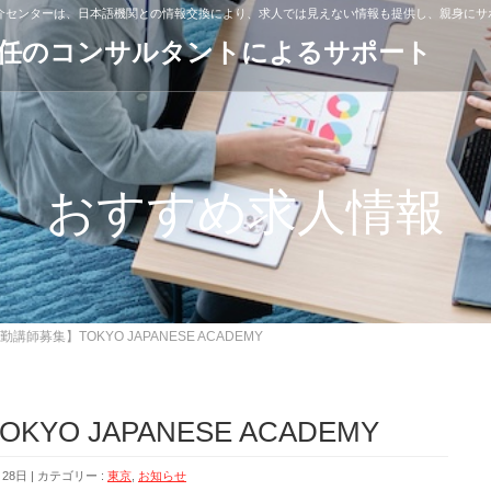
紹介センターは、日本語機関との情報交換により、求人では見えない情報も提供し、親身にサ
専任のコンサルタントによるサポート
おすすめ求人情報
講師募集】TOKYO JAPANESE ACADEMY
O JAPANESE ACADEMY
月28日
カテゴリー :
東京
,
お知らせ