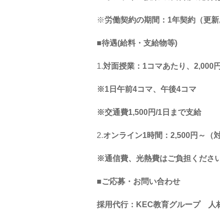
※
労働契約の期間：1年契約（更新
■
待遇(給料・支給物等)
1.
対面授業：​1コマあたり、2,00
※
1
日午前
4
コマ、午後
4
コマ
※交通費
1,500
円
/1
日まで支給
2.
オンライン​
1
時間：2,500
円～（
※通信費、光熱費はご負
担くださ
■ご応募・お問い合わせ
採用代行：KEC教育グループ 人