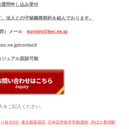
の質問申し込み受付
す。法人との守秘義務契約を結んでおります。
小西）メール
konishi@kec.ne.jp
.ne.jp/contact/
カジュアル面談可能
人をご記入ください。
より徒歩5分
,
東京都新宿区
,
日本語学校非常勤講師
,
JRほか新宿駅