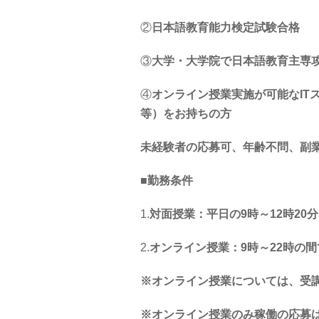
②
日本語教育能力検定試験合格
③
大学・大学院で日本語教育主専
④
オンライン授業実施が可能な
IT
等）をお持ちの方
未経験者の応募可、年齢不問、副
■
勤務条件
1.
対面授業：平日の
9
時～
12
時
20
分
2.
オンライン授業：9時～22時の間
※オンライン授業については、受
※オンライン授業のみ稼働の応募