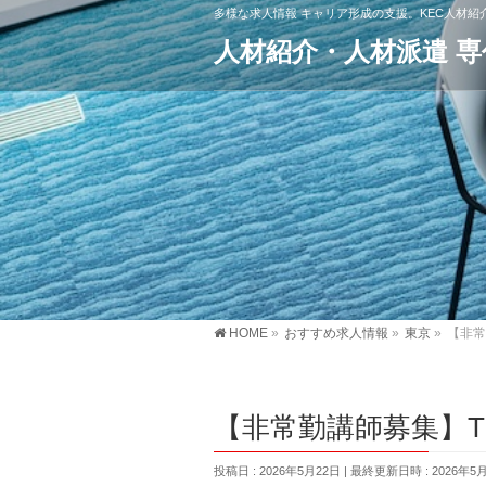
多様な求人情報 キャリア形成の支援。KEC人材
人材紹介・人材派遣 
HOME
»
おすすめ求人情報
»
東京
»
【非常勤
【非常勤講師募集】TOKY
投稿日 : 2026年5月22日
最終更新日時 : 2026年5