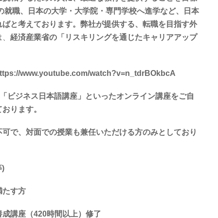
での就職、日本の大学・大学院・専門学校へ進学など、日本
ればと考えております。弊社が提供する、転職を目指す外
は、
経済産業省の「リスキリングを通じたキャリアアップ
www.youtube.com/watch?v=n_tdrBOkbcA
、「ビジネス日本語講座」といったオンライン講座をご自
ております。
不可で、対面での授業も兼任いただける方のみとしており
等
)
満たす方
養成講座（
420
時間以上）修了