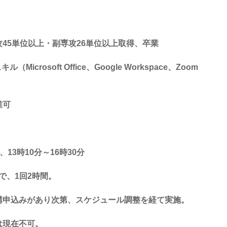
攻
45
単位以上・副専攻
26
単位以上取得、卒業
スキル（
Microsoft Office
、
Google Workspace
、
Zoom
業可
、
13
時
10
分～
16
時
30
分
で、1回2時間。
講申込みがあり次第、スケジュール調整を経て実施。
は現在不可。