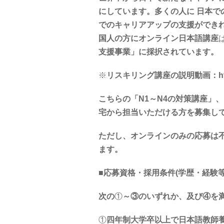
にしています。多くの人に 日本
でのキャリアアップの支援ができ
国人の方にオンライン日本語講座
支援事業」に採択されています。
※
リスキリング講座の説明動画：https://
こちらの「N1～N4の対策講座」
宅から担当いただける方を募集し
ただし、オンラインのみの応募は
ます。
■
応募資格・採用条件
(
学歴・経験
次の
①
～③のいずれか、及び④を
①
四年制大学卒以上で日本語教師