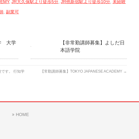
DEMY
,
JR大久保駅より徒歩5分
,
JR他新宿駅より徒歩10分
,
未経験
師
,
副業可
学 大学
【非常勤講師募集】よしだ日
本語学院
です。 行知学
【常勤講師募集】TOKYO JAPANESE ACADEMY
→
HOME