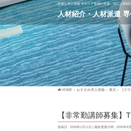
多様な求人情報 キャリア形成の支援。KEC人材
人材紹介・人材派遣 
HOME
»
おすすめ求人情報
»
東京
»
【非常勤
【非常勤講師募集】TOKY
投稿日 : 2026年1月11日
最終更新日時 : 2026年8