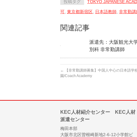
投稿タグ
TOKYO JAPANESE ACA
可
,
東京都新宿区
,
日本語教師
,
非常勤講
関連記事
派遣先：大阪観光大
別科 非常勤講師
←
【非常勤講師募集】中国人中心の日本語学校
園/Coach Academy
KEC人材紹介センター KEC人材
派遣センター
梅田本部
大阪市北区曽根崎新地2-6-12小学館ビ