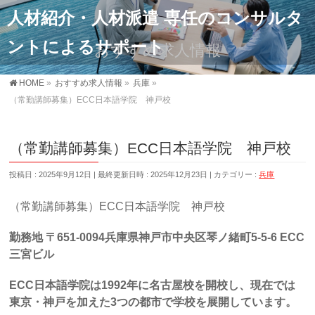
人材紹介・人材派遣 専任のコンサルタ
ントによるサポート
おすすめ求人情報
HOME
»
おすすめ求人情報
»
兵庫
»
（常勤講師募集）ECC日本語学院 神戸校
（常勤講師募集）ECC日本語学院 神戸校
投稿日 : 2025年9月12日
最終更新日時 : 2025年12月23日
カテゴリー :
兵庫
（常勤講師募集）ECC日本語学院 神戸校
勤務地 〒651-0094兵庫県神戸市中央区琴ノ緒町5-5-6 ECC
三宮ビル
ECC
日本語学院は1992年に名古屋校を開校し、現在では
東京・神戸を加えた3つの都市で学校を展開しています。