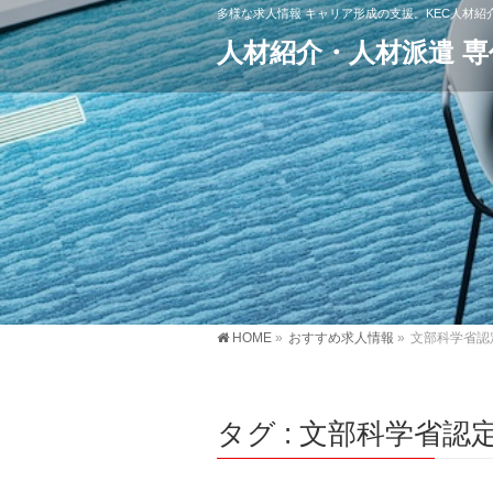
多様な求人情報 キャリア形成の支援。KEC人材
人材紹介・人材派遣 
HOME
»
おすすめ求人情報
»
文部科学省認
タグ : 文部科学省