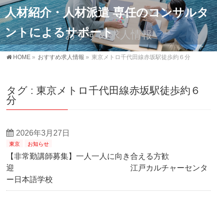
人材紹介・人材派遣 専任のコンサルタ
ントによるサポート
おすすめ求人情報
HOME
»
おすすめ求人情報
»
東京メトロ千代田線赤坂駅徒歩約６分
タグ : 東京メトロ千代田線赤坂駅徒歩約６
分
2026年3月27日
東京
お知らせ
【非常勤講師募集】一人一人に向き合える方歓
迎 江戸カルチャーセンタ
ー日本語学校