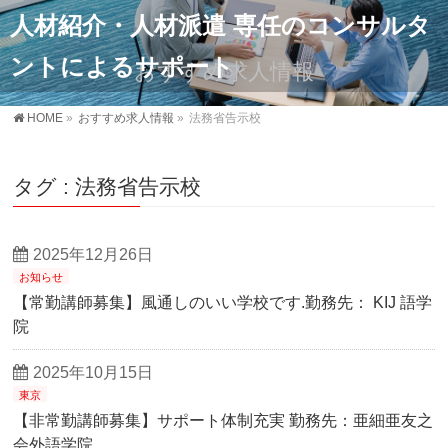
人材紹介・人材派遣 専任のコンサルタ
ントによるサポート
おすすめ求人情報
HOME
»
おすすめ求人情報
»
法務省告示校
タグ : 法務省告示校
2025年12月26日
お知らせ
【常勤講師募集】風通しのいい学校です.勤務先： KIJ 語学
院
2025年10月15日
東京
【非常勤講師募集】サポート体制充実 勤務先：亜細亜友之
会外語学院